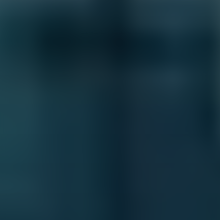
حلول رعاية وافي
طلب عرض توضيحي
طلب عرض توضيحي